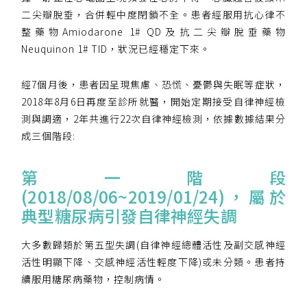
二尖瓣脫垂，合併輕中度閉鎖不全。患者經服用抗心律不
整藥物Amiodarone 1# QD及抗二尖瓣脫垂藥物
您已成功送出會員申請
Neuquinon 1# TID，狀況已經穩定下來。
您好，您的會員申請，已成功送出，經本協會理事
經7個月後，患者因呈現焦慮、恐慌、憂鬱與失眠等症狀，
會審核通過後即通知您進行繳費，繳費資訊如下
2018年8月6日再度至診所就醫，開始定期接受自律神經檢
——
【會費】
測與調適，2年共進行22次自律神經檢測，依據數據結果分
個人會員:
成三個階段:
入會費新臺幣1200元，於會員入會時繳納；常年會
費1200元，於每年度繳納。
第一階段
(2018/08/06~2019/01/24)，屬於
團體會員:
入會費新臺幣3000元，於會員入會時繳納；常年會
典型糖尿病引發自律神經失調
費3000元，於每年度繳納。
大多數歸類於第五型失調(自律神經總體活性及副交感神經
戶名: 社團法人台灣自律神經健康培訓暨發展協會
活性明顯下降、交感神經活性輕度下降)或未分類。患者持
帳號: 003-03-501566-2
續服用糖尿病藥物，控制病情。
銀行: (013) 國泰世華 南京東路分行