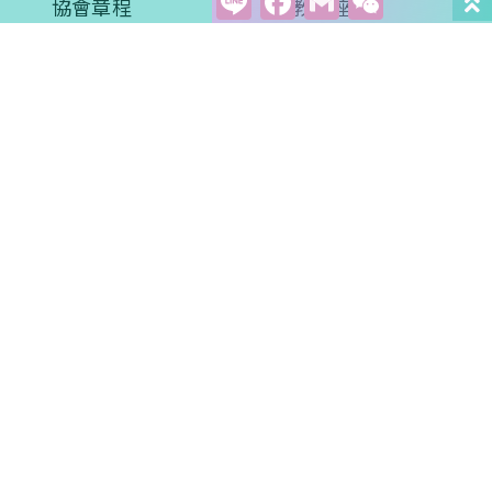
Line
Facebook
Gmail
WeCha
協會章程
衛教講座
創會理事長的話
培訓課程
理監事名單
協會活動
醫學新知
衛教專區
學術文章
影音學習
案例分享
常見問題
評量問卷
預約諮詢
會員專區
聯絡我們
會員權益
關懷贊助