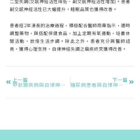
二型失調(交感神經活性降低、副交感神經活性增加)。患者
副交感神經活性已大幅提升，睡眠品質也獲得改善。
患者經2年漫長的治療過程，積極配合醫師用藥指示，適時
調整藥物，與搭配保健食品，加上定期有氧運動，培養休
閒活動，放慢生活步調。除此之外，患者充分與醫師諮
商，獲得心理支持，自律神經失調之痼疾終究獲得改善。
上一篇
下一篇
甲狀腺疾病與自律神經失調II
糖尿病患者與自律神經失調II