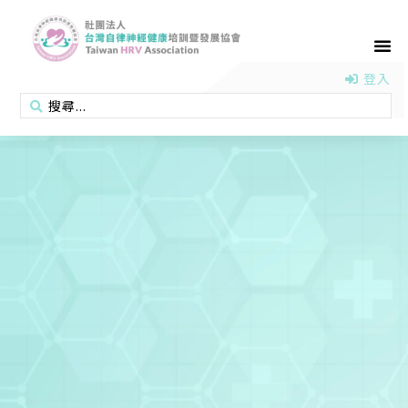
首頁
認識協會
活動消息
醫學新知
衛教專區
會員專區
聯絡我們
登入