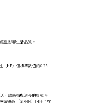
，嚴重影響生活品質。
（HF）僅標準數值的0.23
圓活、纏絲勁與深長的腹式呼
率變異度（SDNN）回升至標