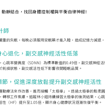
入會費新臺幣1200元，於會員入會時繳納；常年會費1200
元，於每年度繳納。
，動靜結合，找回身體控制權與平衡自律神經!
團體會員:
入會費新臺幣3000元，於會員入會時繳納；常年會費3000
計師
元，於每年度繳納。
嚴重的失眠，每晚必須服用安眠藥才能入睡，造成記憶力減退
戶名: 社團法人台灣自律神經健康培訓暨發展協會
帳號: 003-03-501566-2
銀行: (013) 國泰世華 南京東路分行
身心退化，副交感神經活性低落
心跳率變異度（SDNN）為標準數值的0.49倍，副交感神經活性
於耗損狀態，副交感活性低下影響夜間睡眠品質。
調節，促進深度放鬆提升副交感神經活性
運動療法來作改善，進而接觸「太極拳」。透過太極拳的鬆柔
，轉移工作焦慮。追蹤林小姐持續練習太極拳的後測結果，心跳
經活性（HF）提升至1.05倍，顯示身心健康狀況逐漸恢復平衡。