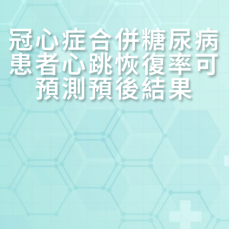
冠心症合併糖尿病
患者心跳恢復率可
預測預後結果