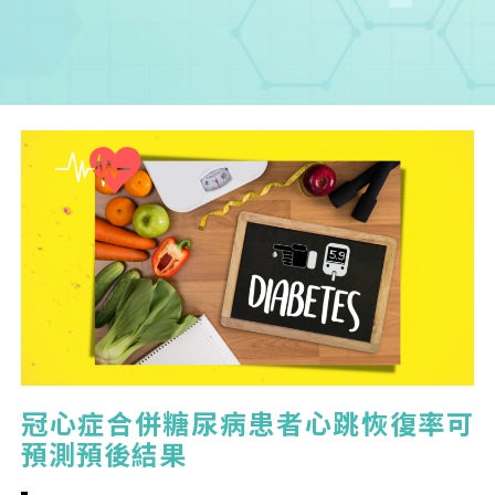
您已成功送出會員申請
冠心症合併糖尿病患者心跳恢復率可
您好，您的會員申請，已成功送出，經本協會理事
會審核通過後即通知您進行繳費，繳費資訊如下
預測預後結果
——
【會費】