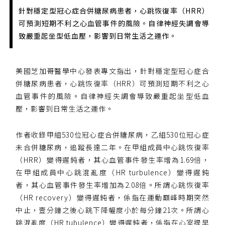
個人會員:
針對穩定型冠心症合併糖尿病患者，心跳恢復率（HRR）
入會費新臺幣1200元，於會員入會時繳納；常年會
可預測短期不利之心血管事件的風險。自律神經失調會導
費1200元，於每年度繳納。
致嚴重起坐型低血壓，影響到日常生活之運作。
團體會員:
入會費新臺幣3000元，於會員入會時繳納；常年會
美國芝加哥醫學中心發表專文指出，針對穩定型冠心症合
費3000元，於每年度繳納。
併糖尿病患者，心跳恢復率（HRR）可預測短期不利之心
血管事件的風險。自律神經失調會導致嚴重起坐型低血
戶名: 社團法人台灣自律神經健康培訓暨發展協會
帳號: 003-03-501566-2
壓，影響到日常生活之運作。
銀行: (013) 國泰世華 南京東路分行
作者收錄甲組530位冠心症合併糖尿病，乙組530位冠心症
未合併糖尿病，追蹤長達二年。在甲組成員中心跳恢復率
（HRR）變得遲鈍者，其心血管事件發生率增為1.69倍，
在甲組成員中心跳混亂度（HR turbulence）變得遲鈍
者，其心血管事件發生率增加為2.08倍。所謂心跳恢復率
（HR recovery）變得遲鈍者，係指在運動巔峰時期突然
中止，壹分鐘之後心跳下降幅度小於每分鐘21次。所謂心
跳混亂度（HR tubulence）變得遲鈍者，係指在心室提早