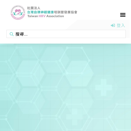
首頁
認識協會
活動消息
醫學新知
衛教專區
會員專區
聯絡我們
登入