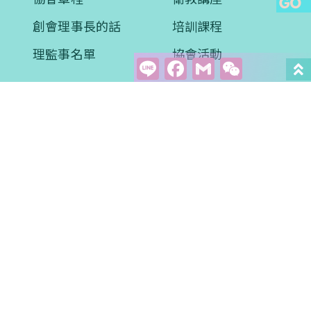
創會理事長的話
培訓課程
理監事名單
協會活動
Line
Facebook
Gmail
WeCha
醫學新知
衛教專區
學術文章
影音學習
案例分享
常見問題
評量問卷
預約諮詢
會員專區
聯絡我們
會員權益
關懷贊助