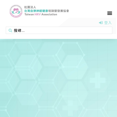
首頁
認識協會
活動消息
醫學新知
衛教專區
會員專區
聯絡我們
登入