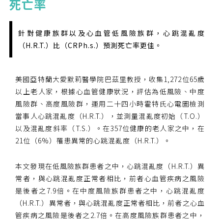
死亡率
您好，您的會員申請，已成功送出，經本協會理事
會審核通過後即通知您進行繳費，繳費資訊如下
——
針對健康族群以及心血管低風險族群，心跳混亂度
【會費】
（H.R.T.）比（CRPh.s.）預測死亡率更佳。
個人會員:
入會費新臺幣1200元，於會員入會時繳納；常年會
費1200元，於每年度繳納。
美國亞特蘭大愛默莉醫學院巴茲里教授，收集1,272位65歲
團體會員:
以上老人家，根據心血管健康狀況，評估為低風險、中度
入會費新臺幣3000元，於會員入會時繳納；常年會
風險群、高度風險群，運用二十四小時霍特氏心電圖檢測
費3000元，於每年度繳納。
當事人心跳混亂度（H.R.T.），並測量混亂度初始（T.O.）
以及混亂度斜率（T.S.）。在357位健康的老人家之中，在
戶名: 社團法人台灣自律神經健康培訓暨發展協會
21位（6%）罹患異常的心跳混亂度（H.R.T.）。
帳號: 003-03-501566-2
銀行: (013) 國泰世華 南京東路分行
本文發現在低風險族群患者之中，心跳混亂度（H.R.T.）異
常者，與心跳混亂度正常者相比，前者心血管疾病之風險
是後者之7.9倍。在中度風險族群患者之中，心跳混亂度
（H.R.T.）異常者，與心跳混亂度正常者相比，前者之心血
管疾病之風險是後者之2.7倍。在高度風險族群患者之中，