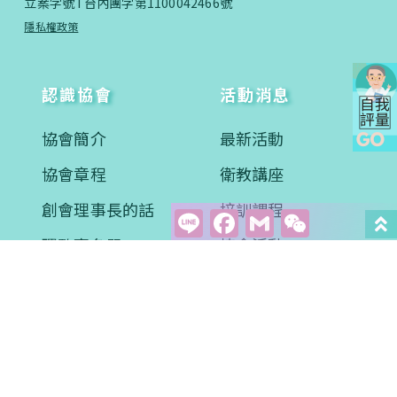
立案字號 I 台內團字第1100042466號
隱私權政策
認識協會
活動消息
協會簡介
最新活動
協會章程
衛教講座
創會理事長的話
培訓課程
Line
Facebook
Gmail
WeCha
理監事名單
協會活動
醫學新知
衛教專區
學術文章
影音學習
案例分享
常見問題