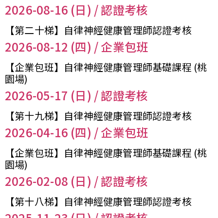
2026-08-16 (日) / 認證考核
您已成功送出會員申請
【第二十梯】自律神經健康管理師認證考核
2026-08-12 (四) / 企業包班
您好，您的會員申請，已成功送出，經本協會理事
會審核通過後即通知您進行繳費，繳費資訊如下
【企業包班】自律神經健康管理師基礎課程 (桃
——
園場)
【會費】
2026-05-17 (日) / 認證考核
個人會員:
入會費新臺幣1200元，於會員入會時繳納；常年會
費1200元，於每年度繳納。
【第十九梯】自律神經健康管理師認證考核
2026-04-16 (四) / 企業包班
團體會員:
入會費新臺幣3000元，於會員入會時繳納；常年會
【企業包班】自律神經健康管理師基礎課程 (桃
費3000元，於每年度繳納。
園場)
2026-02-08 (日) / 認證考核
戶名: 社團法人台灣自律神經健康培訓暨發展協會
帳號: 003-03-501566-2
銀行: (013) 國泰世華 南京東路分行
【第十八梯】自律神經健康管理師認證考核
2025-11-23 (日) / 認證考核