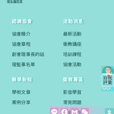
隱私權政策
認識協會
活動消息
協會簡介
最新活動
協會章程
衛教講座
創會理事長的話
培訓課程
理監事名單
協會活動
醫學新知
衛教專區
學術文章
影音學習
案例分享
常見問題
Line
Facebook
Gmail
WeCha
評量問卷