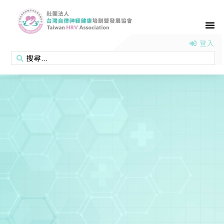
首頁
認識協會
活動消息
醫學新知
衛教專區
會員專區
聯絡我們
登入