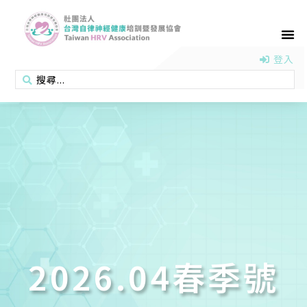
首頁
認識協會
活動消息
醫學新知
衛教專區
會員專區
聯絡我們
登入
2026.04春季號