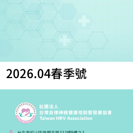
您已成功送出會員申請
2026.04春季號
您好，您的會員申請，已成功送出，經本協會理事
會審核通過後即通知您進行繳費，繳費資訊如下
——
【會費】
個人會員:
入會費新臺幣1200元，於會員入會時繳納；常年會
費1200元，於每年度繳納。
團體會員:
台北市松山區復興北路333號8樓之3