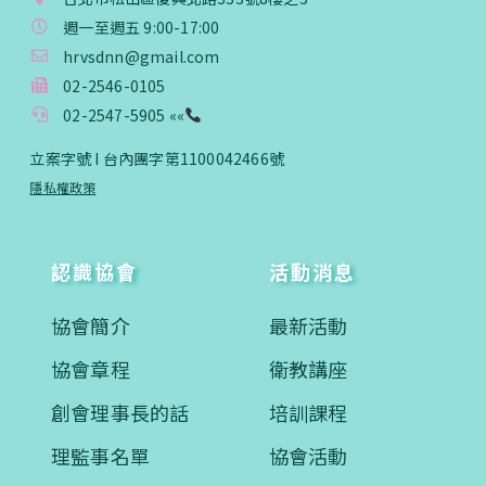
入會費新臺幣3000元，於會員入會時繳納；常年會
週一至週五 9:00-17:00
費3000元，於每年度繳納。
hrvsdnn@gmail.com
02-2546-0105
戶名: 社團法人台灣自律神經健康培訓暨發展協會
02-2547-5905 ««
帳號: 003-03-501566-2
銀行: (013) 國泰世華 南京東路分行
立案字號 I 台內團字第1100042466號
隱私權政策
認識協會
活動消息
協會簡介
最新活動
協會章程
衛教講座
創會理事長的話
培訓課程
理監事名單
協會活動