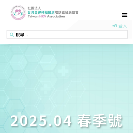
首頁
認識協會
活動消息
醫學新知
衛教專區
會員專區
聯絡我們
登入
2025.04 春季號