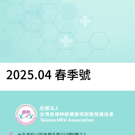
您已成功送出會員申請
2025.04 春季號
您好，您的會員申請，已成功送出，經本協會理事
會審核通過後即通知您進行繳費，繳費資訊如下
——
【會費】
個人會員:
入會費新臺幣1200元，於會員入會時繳納；常年會
費1200元，於每年度繳納。
團體會員:
台北市松山區復興北路333號8樓之3