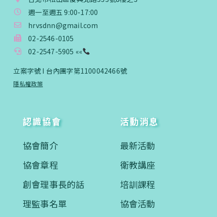
入會費新臺幣3000元，於會員入會時繳納；常年會
週一至週五 9:00-17:00
費3000元，於每年度繳納。
hrvsdnn@gmail.com
02-2546-0105
戶名: 社團法人台灣自律神經健康培訓暨發展協會
02-2547-5905 ««
帳號: 003-03-501566-2
銀行: (013) 國泰世華 南京東路分行
立案字號 I 台內團字第1100042466號
隱私權政策
認識協會
活動消息
協會簡介
最新活動
協會章程
衛教講座
創會理事長的話
培訓課程
理監事名單
協會活動