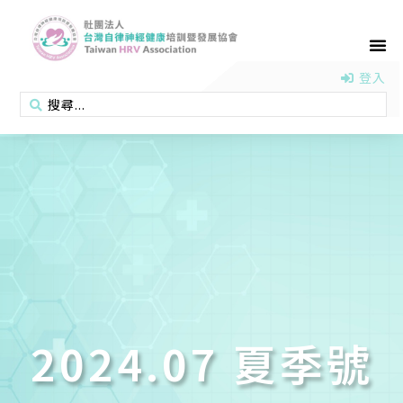
首頁
認識協會
活動消息
醫學新知
衛教專區
會員專區
聯絡我們
登入
2024.07 夏季號