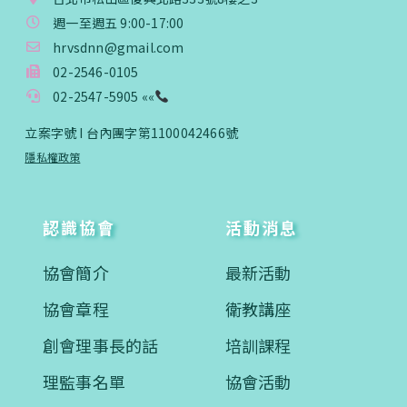
入會費新臺幣3000元，於會員入會時繳納；常年會
週一至週五 9:00-17:00
費3000元，於每年度繳納。
hrvsdnn@gmail.com
02-2546-0105
戶名: 社團法人台灣自律神經健康培訓暨發展協會
02-2547-5905 ««
帳號: 003-03-501566-2
銀行: (013) 國泰世華 南京東路分行
立案字號 I 台內團字第1100042466號
隱私權政策
認識協會
活動消息
協會簡介
最新活動
協會章程
衛教講座
創會理事長的話
培訓課程
理監事名單
協會活動