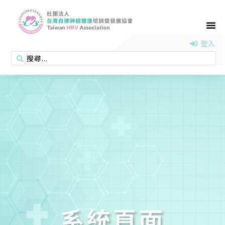
首頁
認識協會
活動消息
醫學新知
衛教專區
會員專區
聯絡我們
登入
系統頁面