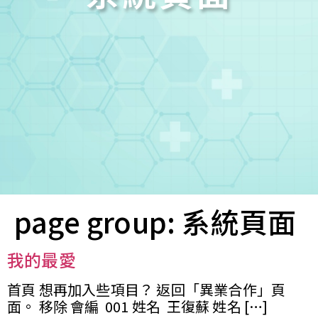
page group:
系統頁面
您已成功送出會員申請
我的最愛
您好，您的會員申請，已成功送出，經本協會理事
會審核通過後即通知您進行繳費，繳費資訊如下
首頁 想再加入些項目？ 返回「異業合作」頁
——
面。 移除 會編 001 姓名 王復蘇 姓名 […]
【會費】