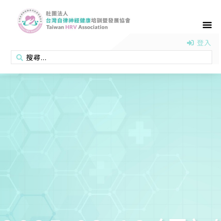
首頁
認識協會
活動消息
醫學新知
衛教專區
會員專區
聯絡我們
登入