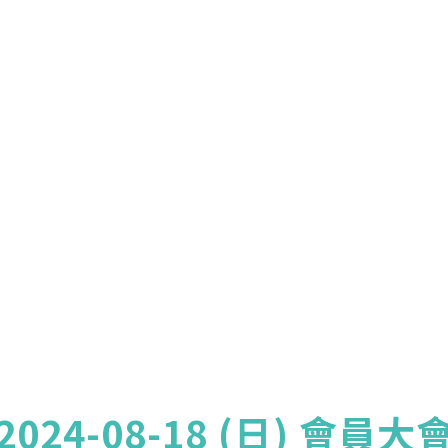
元，於每年度繳納。
團體會員:
入會費新臺幣3000元，於會員入會時繳納；常年會費3000
元，於每年度繳納。
戶名: 社團法人台灣自律神經健康培訓暨發展協會
帳號: 003-03-501566-2
銀行: (013) 國泰世華 南京東路分行
2024-08-18 (日) 會員大