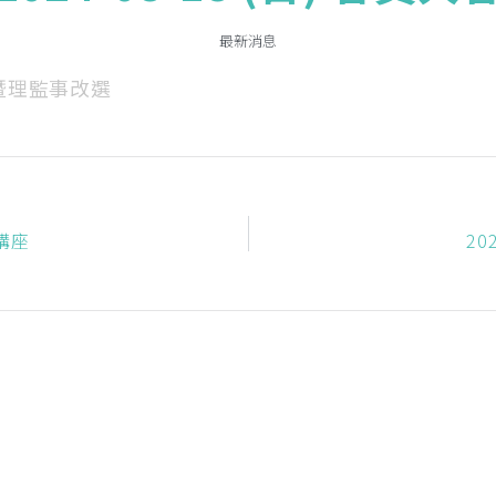
最新消息
暨理監事改選
教講座
20