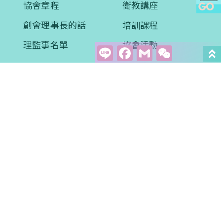
協會章程
衛教講座
創會理事長的話
培訓課程
理監事名單
協會活動
Line
Facebook
Gmail
WeCha
醫學新知
衛教專區
學術文章
影音學習
案例分享
常見問題
評量問卷
預約諮詢
會員專區
聯絡我們
會員權益
關懷贊助