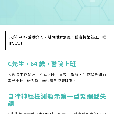
天然GABA營養介入，幫助緩解焦慮、穩定情緒並提升睡
眠品質!
C
先
生
，
64
歲，
醫院上班
因醫院工作緊繃，不易入睡，又容易驚醒，半夜起身如廁
需半小時才能入睡、無法達到深層睡眠。
您已成功送出會員申請
自律神經檢測顯示第一型
緊繃型失
您好，您的會員申請，已成功送出，經本協會理事
調
會審核通過後即通知您進行繳費，繳費資訊如下
——
C先生首次量測自律神經結果顯示，心跳率變異度(SDNN)