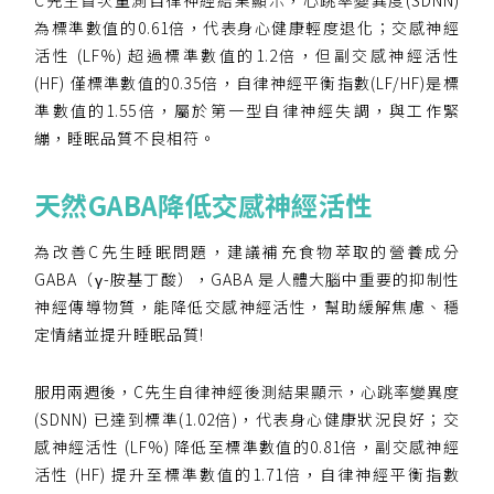
【會費】
個人會員:
為標準數值的0.61倍，代表身心健康輕度退化；交感神經
入會費新臺幣1200元，於會員入會時繳納；常年會
活性 (LF%) 超過標準數值的1.2倍，但副交感神經活性
費1200元，於每年度繳納。
(HF) 僅標準數值的0.35倍，自律神經平衡指數(LF/HF)是標
準數值的1.55倍，屬於第一型自律神經失調，與工作緊
團體會員:
繃，睡眠品質不良相符。
入會費新臺幣3000元，於會員入會時繳納；常年會
費3000元，於每年度繳納。
天然
GABA
降低交感神經活性
戶名: 社團法人台灣自律神經健康培訓暨發展協會
帳號: 003-03-501566-2
為改善C先生睡眠問題，建議補充食物萃取的營養成分
銀行: (013) 國泰世華 南京東路分行
GABA（γ-胺基丁酸），GABA 是人體大腦中重要的抑制性
神經傳導物質，能降低交感神經活性，幫助緩解焦慮、穩
定情緒並提升睡眠品質!
服用兩週後，C先生自律神經後測結果顯示，心跳率變異度
(SDNN) 已達到標準(1.02倍)，代表身心健康狀況良好；交
感神經活性 (LF%) 降低至標準數值的0.81倍，副交感神經
活性 (HF) 提升至標準數值的1.71倍，自律神經平衡指數