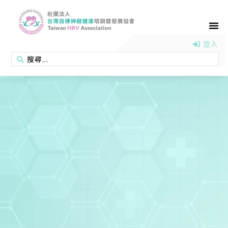
首頁
認識協會
活動消息
醫學新知
衛教專區
會員專區
聯絡我們
登入