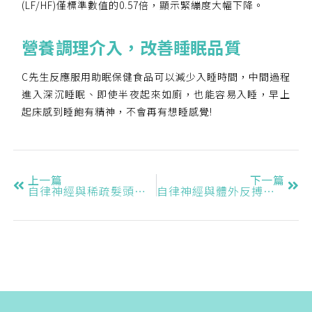
(LF/HF)僅標準數值的0.57倍，顯示緊繃度大幅下降。
營養調理介入
，
改善睡眠品質
C先生反應服用助眠保健食品可以減少入睡時間，中間過程
進入深沉睡眠、即使半夜起來如廁，也能容易入睡，早上
起床感到睡飽有精神，不會再有想睡感覺!
上一篇
下一篇
自律神經與稀疏髮頭皮管理
自律神經與體外反搏運動循環系統