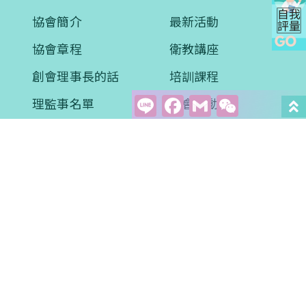
協會簡介
最新活動
協會章程
衛教講座
創會理事長的話
培訓課程
Line
Facebook
Gmail
WeCha
理監事名單
協會活動
醫學新知
衛教專區
學術文章
影音學習
案例分享
常見問題
評量問卷
預約諮詢
會員專區
聯絡我們