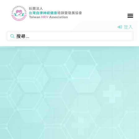
首頁
認識協會
活動消息
醫學新知
衛教專區
會員專區
聯絡我們
登入