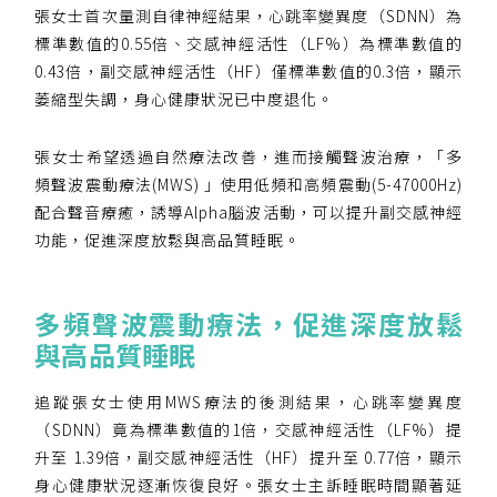
——
張女士首次量測自律神經結果，心跳率變異度（SDNN）為
【會費】
標準數值的0.55倍、交感神經活性（LF%）為標準數值的
個人會員:
0.43倍，副交感神經活性（HF）僅標準數值的0.3倍，顯示
入會費新臺幣1200元，於會員入會時繳納；常年會
萎縮型失調，身心健康狀況已中度退化。
費1200元，於每年度繳納。
團體會員:
張女士希望透過自然療法改善，進而接觸聲波治療，「多
入會費新臺幣3000元，於會員入會時繳納；常年會
頻聲波震動療法(MWS) 」使用低頻和高頻震動(5-47000Hz)
費3000元，於每年度繳納。
配合聲音療癒，誘導Alpha腦波活動，可以提升副交感神經
功能，促進深度放鬆與高品質睡眠。
戶名: 社團法人台灣自律神經健康培訓暨發展協會
帳號: 003-03-501566-2
銀行: (013) 國泰世華 南京東路分行
多頻聲波震動療法，促進深度放鬆
與高品質睡眠
追蹤張女士使用MWS療法的後測結果，心跳率變異度
（SDNN）竟為標準數值的1倍，交感神經活性（LF%）提
升至 1.39倍，副交感神經活性（HF）提升至 0.77倍，顯示
身心健康狀況逐漸恢復良好。張女士主訴睡眠時間顯著延