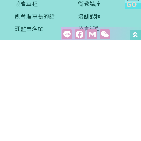
協會章程
衛教講座
創會理事長的話
培訓課程
理監事名單
協會活動
Line
Facebook
Gmail
WeCha
醫學新知
衛教專區
學術文章
影音學習
案例分享
常見問題
評量問卷
預約諮詢
會員專區
聯絡我們
會員權益
關懷贊助