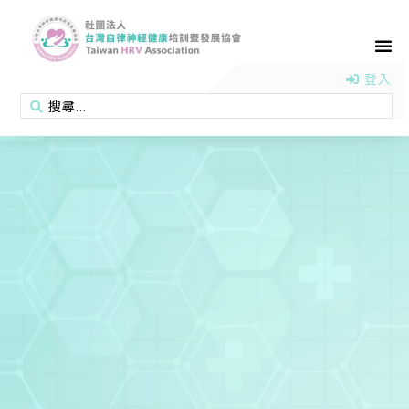
首頁
認識協會
活動消息
醫學新知
衛教專區
會員專區
聯絡我們
登入