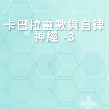
卡巴拉靈數與自律
神經 -3