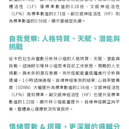
【會費】
體活性（LF）僅標準數值的0.28倍、交感神經活性
個人會員:
入會費新臺幣1200元，於會員入會時繳納；常年會
（LF%）為標準數值的0.71倍，副交感神經活性（HF）則
費1200元，於每年度繳納。
為標準數值的0.56倍，顯示萎縮型失調。
團體會員:
自我覺
察
:
人
格特
質
、
天賦
、
潛能
與
入會費新臺幣3000元，於會員入會時繳納；常年會
挑戰
費3000元，於每年度繳納。
戶名: 社團法人台灣自律神經健康培訓暨發展協會
從卡巴拉生命靈數分析林小姐的人格特質、天賦、潛能與
帳號: 003-03-501566-2
挑戰，諮詢師引導林小姐思考目前工作狀態，預期的人生
銀行: (013) 國泰世華 南京東路分行
規劃，與未來的潛在發展，另外搭配能量塔羅進行分析與
建議，1小時諮詢過程，自律神經後測的結果: 心跳率變異
度（SDNN）大幅提升為標準數值的1.56倍，交感神經活性
（LF%）達到標準，副交感神經活性（HF）也提升至標準
數值的1.22倍，顯示林小姐能量提升，自律神經朝正向平
衡，整體身心健康狀況恢復良好。
情緒靈數
&
塔羅，更深層的邏輯分