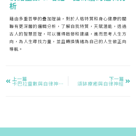
析
藉由多重哲學的疊加理論，對於人格特質和身心健康的關
聯有更深層的邏輯分析，了解自我特質，天賦潛能，透過
古人的智慧哲理，可以獲得啟發和建議，進而思考人生方
向，為人生尋找力量，並且轉換情緒為自己的人生做正向
導航。
上一篇
下一篇
卡巴拉靈數與自律神經 -2
頌缽療癒與自律神經