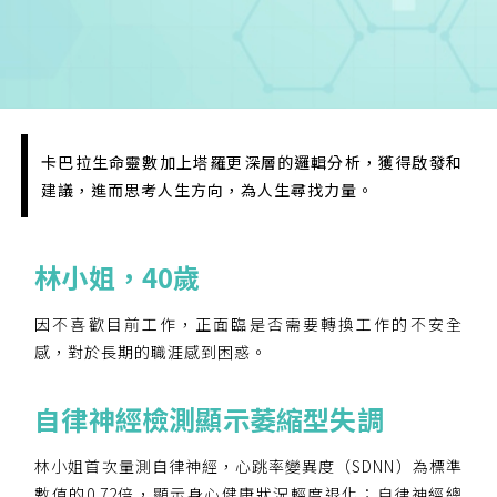
卡巴拉生命靈數加上塔羅更深層的邏輯分析，獲得啟發和
建議，進而思考人生方向，為人生尋找力量。
林小姐
，
40
歲
因不喜歡目前工作，正面臨是否需要轉換工作的不安全
感，對於長期的職涯感到困惑。
您已成功送出會員申請
自律神經檢測
顯示萎縮型失調
您好，您的會員申請，已成功送出，經本協會理事
會審核通過後即通知您進行繳費，繳費資訊如下
林小姐首次量測自律神經，心跳率變異度（SDNN）為標準
——
數值的0.72倍，顯示身心健康狀況輕度退化；自律神經總