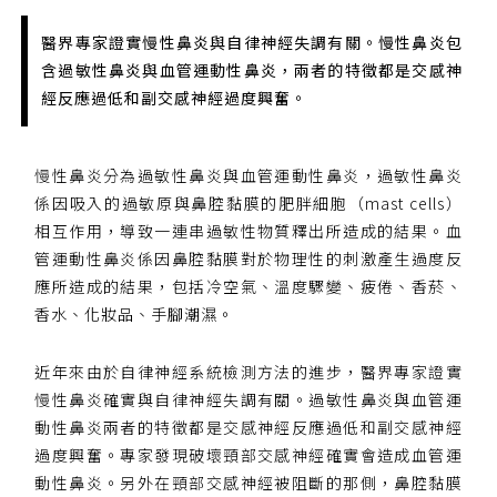
您好，您的會員申請，已成功送出，經本協會理事
會審核通過後即通知您進行繳費，繳費資訊如下
醫界專家證實慢性鼻炎與自律神經失調有關。慢性鼻炎包
——
含過敏性鼻炎與血管運動性鼻炎，兩者的特徵都是交感神
【會費】
經反應過低和副交感神經過度興奮。
個人會員:
入會費新臺幣1200元，於會員入會時繳納；常年會
費1200元，於每年度繳納。
慢性鼻炎分為過敏性鼻炎與血管運動性鼻炎，過敏性鼻炎
團體會員:
係因吸入的過敏原與鼻腔黏膜的肥胖細胞（mast cells）
入會費新臺幣3000元，於會員入會時繳納；常年會
相互作用，導致一連串過敏性物質釋出所造成的結果。血
費3000元，於每年度繳納。
管運動性鼻炎係因鼻腔黏膜對於物理性的刺激產生過度反
應所造成的結果，包括冷空氣、溫度驟變、疲倦、香菸、
戶名: 社團法人台灣自律神經健康培訓暨發展協會
香水、化妝品、手腳潮濕。
帳號: 003-03-501566-2
銀行: (013) 國泰世華 南京東路分行
近年來由於自律神經系統檢測方法的進步，醫界專家證實
慢性鼻炎確實與自律神經失調有關。過敏性鼻炎與血管運
動性鼻炎兩者的特徵都是交感神經反應過低和副交感神經
過度興奮。專家發現破壞頸部交感神經確實會造成血管運
動性鼻炎。另外在頸部交感神經被阻斷的那側，鼻腔黏膜