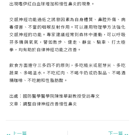
出現嗜伊紅白血球增加和慢性鼻炎的現象。
交感神經功能過低之誘發因素為自身體質、鼻腔外傷、病
毒侵害、不當的咽喉反射作用。可以運用物理學方法強化
交感神經的功能。專家建議經常到森林中運動，可以呼吸
芬多精與氧氣，譬如散步、健走、靜坐、騎車、打太極
拳，均有助於自律神經功能之改善。
飲食方面遵守三多四不的原則，多吃糙米或胚芽米、多吃
蔬果、多喝溫水。不吃紅肉、不喝牛奶或奶製品、不喝酒
精咖啡、不吃飽和性脂肪酸。
出處：國防醫學醫學院陳惟華副教授受訪專文
文章：調整自律神經改善慢性鼻炎
上一篇
下一篇