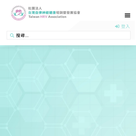
首頁
認識協會
活動消息
醫學新知
衛教專區
會員專區
聯絡我們
登入