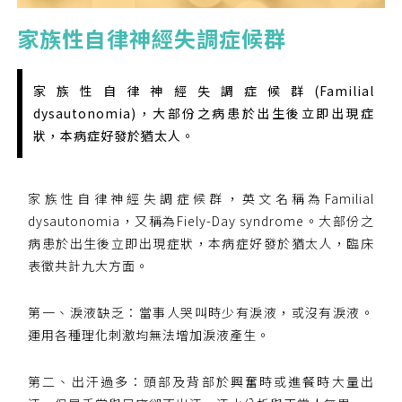
家族性自律神經失調症候群
您已成功送出會員申請
家族性自律神經失調症候群(Familial
您好，您的會員申請，已成功送出，經本協會理事
dysautonomia)，大部份之病患於出生後立即出現症
會審核通過後即通知您進行繳費，繳費資訊如下
狀，本病症好發於猶太人。
——
【會費】
個人會員:
入會費新臺幣1200元，於會員入會時繳納；常年會
家族性自律神經失調症候群，英文名稱為Familial
費1200元，於每年度繳納。
dysautonomia，又稱為Fiely-Day syndrome。大部份之
病患於出生後立即出現症狀，本病症好發於猶太人，臨床
團體會員:
表徵共計九大方面。
入會費新臺幣3000元，於會員入會時繳納；常年會
費3000元，於每年度繳納。
第一、淚液缺乏：當事人哭叫時少有淚液，或沒有淚液。
運用各種理化刺激均無法增加淚液產生。
戶名: 社團法人台灣自律神經健康培訓暨發展協會
帳號: 003-03-501566-2
銀行: (013) 國泰世華 南京東路分行
第二、出汗過多：頭部及背部於興奮時或進餐時大量出