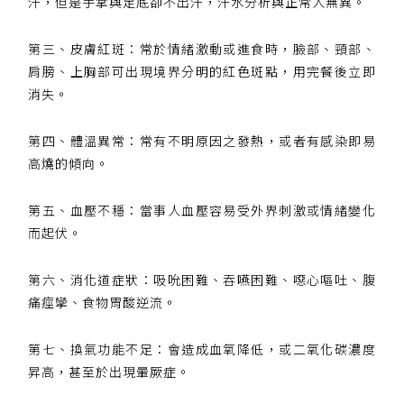
汗，但是手掌與足底卻不出汗，汗水分析與正常人無異。
第三、皮膚紅斑：常於情緒激動或進食時，臉部、頸部、
肩膀、上胸部可出現境界分明的紅色斑點，用完餐後立即
消失。
第四、體溫異常：常有不明原因之發熱，或者有感染即易
高燒的傾向。
第五、血壓不穩：當事人血壓容易受外界刺激或情緒變化
而起伏。
第六、消化道症狀：吸吮困難、吞嚥困難、噁心嘔吐、腹
痛痙攣、食物胃酸逆流。
第七、換氣功能不足：會造成血氧降低，或二氧化碳濃度
昇高，甚至於出現暈厥症。