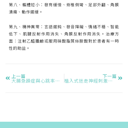
第八、軀體短小：發育緩慢、脊椎側彎、足部外翻、角膜
潰瘍、動作遲緩。
第九、精神異常：言語遲鈍、發音障礙、情緒不穩、智能
低下、肌腱反射作用消失、角膜反射作用消失。治療方
面：注射乙醯膽鹼或服用磷酸脂質絲胺酸對於患者有一時
性的助益。
上一篇
下一篇
大腸急躁症與心跳率變異度之關聯性
植入式迷走神經刺激器之應用