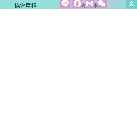
Line
Facebook
Gmail
WeCha
協會章程
衛教講座
創會理事長的話
培訓課程
理監事名單
協會活動
醫學新知
衛教專區
學術文章
影音學習
案例分享
常見問題
評量問卷
預約諮詢
會員專區
聯絡我們
會員權益
關懷贊助