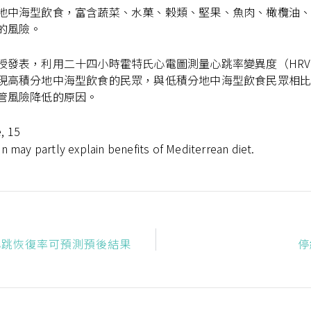
中海型飲食，富含蔬菜、水菓、榖類、堅果、魚肉、橄欖油、莢豆
的風險。
授發表，利用二十四小時霍特氏心電圖測量心跳率變異度（HR
現高積分地中海型飲食的民眾，與低積分地中海型飲食民眾相
管風險降低的原因。
, 15
y partly explain benefits of Mediterrean diet.
心跳恢復率可預測預後結果
停