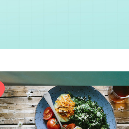
您已成功送出會員申請
您好，您的會員申請，已成功送出，經本協會理事會審核
通過後即通知您進行繳費，繳費資訊如下
——
【會費】
個人會員:
入會費新臺幣1200元，於會員入會時繳納；常年會費1200
元，於每年度繳納。
團體會員:
入會費新臺幣3000元，於會員入會時繳納；常年會費3000
元，於每年度繳納。
戶名: 社團法人台灣自律神經健康培訓暨發展協會
帳號: 003-03-501566-2