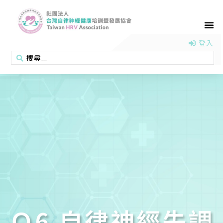
首頁
認識協會
活動消息
醫學新知
衛教專區
會員專區
聯絡我們
登入
Ｑ6 自律神經失調