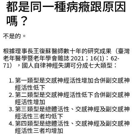
都是同一種病癥跟原因
嗎？
您已成功送出會員申請
您好，您的會員申請，已成功送出，經本協會理事
不是的。
會審核通過後即通知您進行繳費，繳費資訊如下
——
根據理事長王復蘇醫師數十年的研究成果（臺灣
【會費】
老年醫學暨老年學會雜誌 2021；16(1)：62-
個人會員:
71），國人自律神經失調可分成七大類型：
入會費新臺幣1200元，於會員入會時繳納；常年會
費1200元，於每年度繳納。
第一類型是交感神經活性增加合併副交感神
團體會員:
經活性低下
入會費新臺幣3000元，於會員入會時繳納；常年會
第二類型是交感神經活性低下合併副交感神
費3000元，於每年度繳納。
經活性增加
第三類型是總體活性、交感神經及副交感神
戶名: 社團法人台灣自律神經健康培訓暨發展協會
經活性三者均低下
帳號: 003-03-501566-2
第四類型是總體活性、交感神經及副交感神
銀行: (013) 國泰世華 南京東路分行
經活性三者均增加