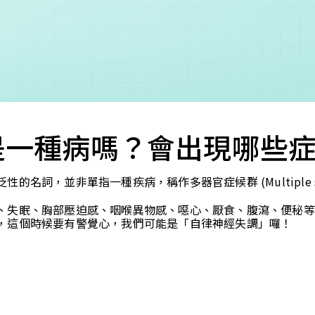
您好，您的會員申請，已成功送出，經本協會理事會審核
通過後即通知您進行繳費，繳費資訊如下
——
【會費】
個人會員:
入會費新臺幣1200元，於會員入會時繳納；常年會費1200
元，於每年度繳納。
是一種病嗎？會出現哪些
團體會員:
入會費新臺幣3000元，於會員入會時繳納；常年會費3000
元，於每年度繳納。
，並非單指一種疾病，稱作多器官症候群 (Multiple somat
戶名: 社團法人台灣自律神經健康培訓暨發展協會
、失眠、胸部壓迫感、咽喉異物感、噁心、厭食、腹瀉、便秘等
帳號: 003-03-501566-2
，這個時候要有警覺心，我們可能是「自律神經失調」囉！
銀行: (013) 國泰世華 南京東路分行