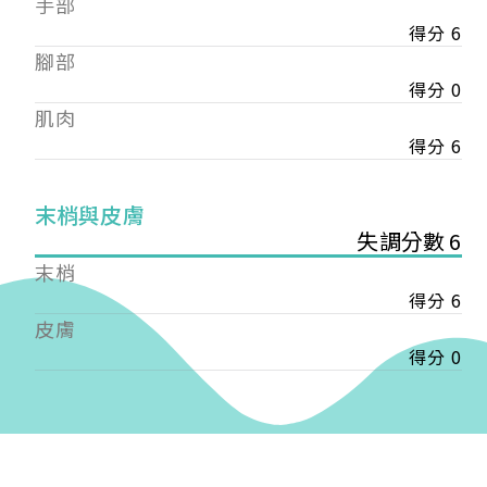
手部
會審核通過後即通知您進行繳費，繳費資訊如下
——
得分 6
【會費】
腳部
個人會員:
得分 0
入會費新臺幣1200元，於會員入會時繳納；常年會
肌肉
費1200元，於每年度繳納。
得分 6
團體會員:
入會費新臺幣3000元，於會員入會時繳納；常年會
末梢與皮膚
費3000元，於每年度繳納。
失調分數 6
戶名: 社團法人台灣自律神經健康培訓暨發展協會
末梢
帳號: 003-03-501566-2
得分 6
銀行: (013) 國泰世華 南京東路分行
皮膚
得分 0