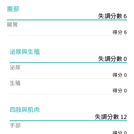
腹部
失調分數 6
腸胃
得分 6
泌尿與生殖
失調分數 0
泌尿
得分 0
生殖
得分 0
您已成功送出會員申請
四肢與肌肉
失調分數 12
您好，您的會員申請，已成功送出，經本協會理事
手部
會審核通過後即通知您進行繳費，繳費資訊如下
得分 0