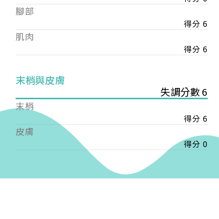
——
腳部
【會費】
得分 6
個人會員:
肌肉
入會費新臺幣1200元，於會員入會時繳納；常年會
費1200元，於每年度繳納。
得分 6
團體會員:
末梢與皮膚
入會費新臺幣3000元，於會員入會時繳納；常年會
失調分數 6
費3000元，於每年度繳納。
末梢
戶名: 社團法人台灣自律神經健康培訓暨發展協會
得分 6
帳號: 003-03-501566-2
皮膚
銀行: (013) 國泰世華 南京東路分行
得分 0