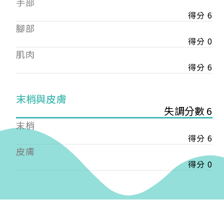
手部
會審核通過後即通知您進行繳費，繳費資訊如下
——
得分 6
【會費】
腳部
個人會員:
得分 0
入會費新臺幣1200元，於會員入會時繳納；常年會
肌肉
費1200元，於每年度繳納。
得分 6
團體會員:
入會費新臺幣3000元，於會員入會時繳納；常年會
末梢與皮膚
費3000元，於每年度繳納。
失調分數 6
戶名: 社團法人台灣自律神經健康培訓暨發展協會
末梢
帳號: 003-03-501566-2
得分 6
銀行: (013) 國泰世華 南京東路分行
皮膚
得分 0