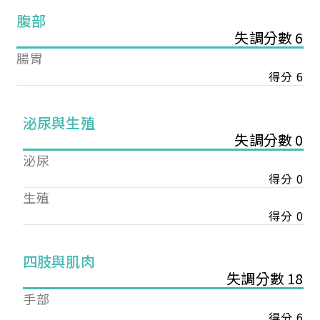
腹部
失調分數 6
腸胃
得分 6
泌尿與生殖
失調分數 0
泌尿
得分 0
生殖
得分 0
您已成功送出會員申請
四肢與肌肉
失調分數 18
您好，您的會員申請，已成功送出，經本協會理事
手部
會審核通過後即通知您進行繳費，繳費資訊如下
得分 6