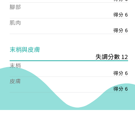
——
腳部
【會費】
得分 6
個人會員:
肌肉
入會費新臺幣1200元，於會員入會時繳納；常年會
費1200元，於每年度繳納。
得分 6
團體會員:
末梢與皮膚
入會費新臺幣3000元，於會員入會時繳納；常年會
失調分數 12
費3000元，於每年度繳納。
末梢
戶名: 社團法人台灣自律神經健康培訓暨發展協會
得分 6
帳號: 003-03-501566-2
皮膚
銀行: (013) 國泰世華 南京東路分行
得分 6