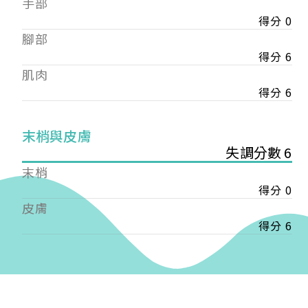
手部
會審核通過後即通知您進行繳費，繳費資訊如下
——
得分 0
【會費】
腳部
個人會員:
得分 6
入會費新臺幣1200元，於會員入會時繳納；常年會
肌肉
費1200元，於每年度繳納。
得分 6
團體會員:
入會費新臺幣3000元，於會員入會時繳納；常年會
末梢與皮膚
費3000元，於每年度繳納。
失調分數 6
戶名: 社團法人台灣自律神經健康培訓暨發展協會
末梢
帳號: 003-03-501566-2
得分 0
銀行: (013) 國泰世華 南京東路分行
皮膚
得分 6