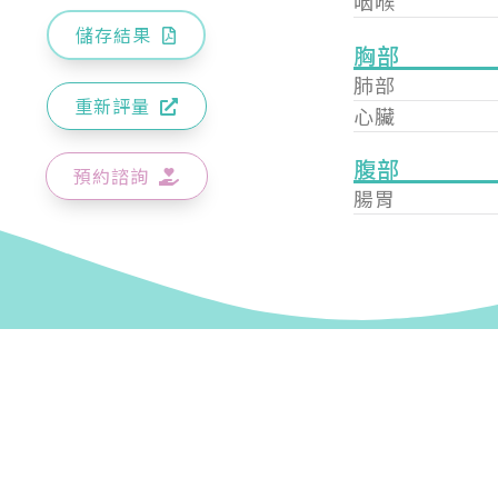
咽喉
儲存結果
胸部
肺部
重新評量
心臟
腹部
預約諮詢
腸胃