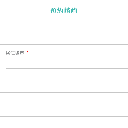
您已成功送出會員申請
預約諮詢
您好，您的會員申請，已成功送出，經本協會理事會審核
通過後即通知您進行繳費，繳費資訊如下
——
【會費】
個人會員:
入會費新臺幣1200元，於會員入會時繳納；常年會費1200
居住城市
元，於每年度繳納。
團體會員:
入會費新臺幣3000元，於會員入會時繳納；常年會費3000
元，於每年度繳納。
戶名: 社團法人台灣自律神經健康培訓暨發展協會
帳號: 003-03-501566-2
銀行: (013) 國泰世華 南京東路分行