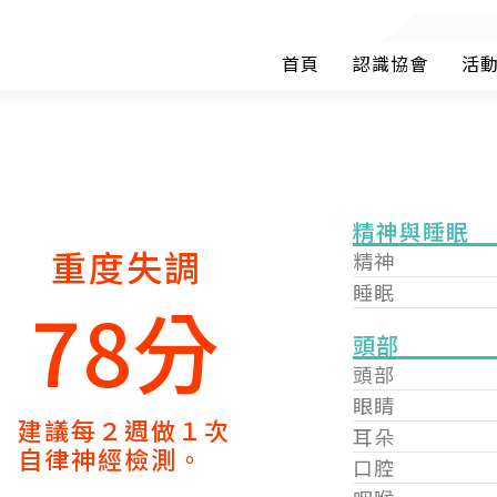
首頁
認識協會
活
精神與睡眠
重度失調
精神
睡眠
78分
頭部
頭部
眼睛
建議每２週做１次
耳朵
自律神經檢測。
口腔