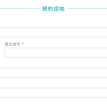
您已成功送出會員申請
預約諮詢
您好，您的會員申請，已成功送出，經本協會理事會審核
通過後即通知您進行繳費，繳費資訊如下
——
【會費】
個人會員:
入會費新臺幣1200元，於會員入會時繳納；常年會費1200
居住城市
元，於每年度繳納。
團體會員:
入會費新臺幣3000元，於會員入會時繳納；常年會費3000
元，於每年度繳納。
戶名: 社團法人台灣自律神經健康培訓暨發展協會
帳號: 003-03-501566-2
銀行: (013) 國泰世華 南京東路分行