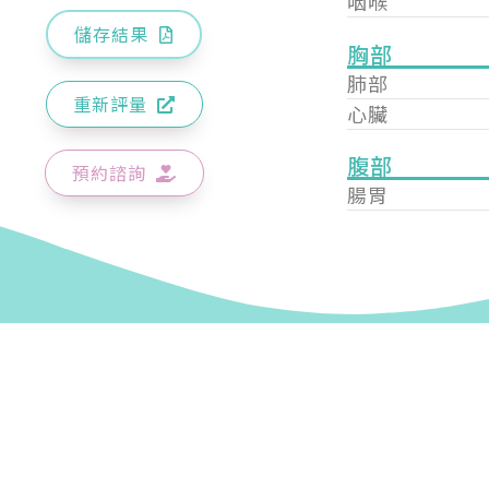
咽喉
儲存結果
胸部
肺部
重新評量
心臟
腹部
預約諮詢
腸胃