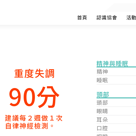
首頁
認識協會
活
精神與睡眠
重度失調
精神
睡眠
90分
頭部
頭部
眼睛
建議每２週做１次
耳朵
自律神經檢測。
口腔