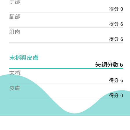
手部
會審核通過後即通知您進行繳費，繳費資訊如下
——
得分 0
【會費】
腳部
個人會員:
得分 6
入會費新臺幣1200元，於會員入會時繳納；常年會
肌肉
費1200元，於每年度繳納。
得分 6
團體會員:
入會費新臺幣3000元，於會員入會時繳納；常年會
末梢與皮膚
費3000元，於每年度繳納。
失調分數 6
戶名: 社團法人台灣自律神經健康培訓暨發展協會
末梢
帳號: 003-03-501566-2
得分 6
銀行: (013) 國泰世華 南京東路分行
皮膚
得分 0