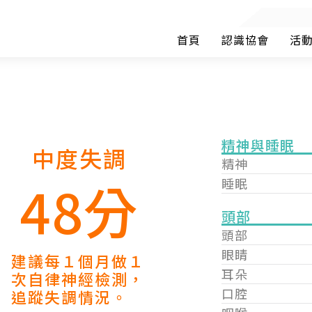
首頁
認識協會
活
精神與睡眠
中度失調
精神
48分
睡眠
頭部
頭部
眼睛
建議每１個月做１
耳朵
次自律神經檢測，
口腔
追蹤失調情況。