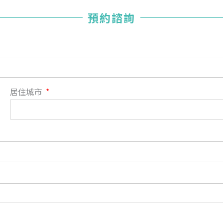
您已成功送出會員申請
預約諮詢
您好，您的會員申請，已成功送出，經本協會理事會審核
通過後即通知您進行繳費，繳費資訊如下
——
【會費】
個人會員:
入會費新臺幣1200元，於會員入會時繳納；常年會費1200
居住城市
元，於每年度繳納。
團體會員:
入會費新臺幣3000元，於會員入會時繳納；常年會費3000
元，於每年度繳納。
戶名: 社團法人台灣自律神經健康培訓暨發展協會
帳號: 003-03-501566-2
銀行: (013) 國泰世華 南京東路分行