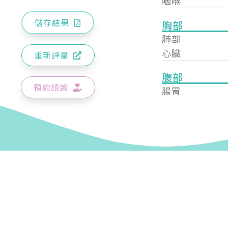
咽喉
儲存結果
胸部
肺部
心臟
重新評量
腹部
預約諮詢
腸胃