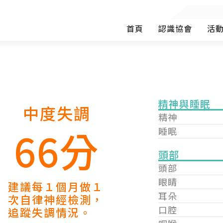
首頁
認識協會
活
精神與睡眠
中度失調
精神
66分
睡眠
頭部
頭部
眼睛
建議每１個月做１
耳朵
次自律神經檢測，
口腔
追蹤失調情況。