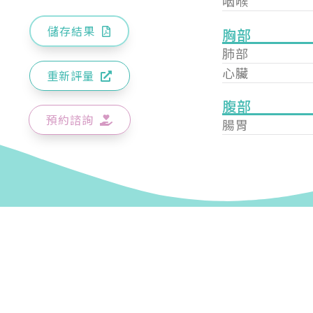
咽喉
儲存結果
胸部
肺部
心臟
重新評量
腹部
預約諮詢
腸胃