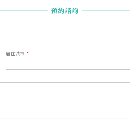
您已成功送出會員申請
預約諮詢
您好，您的會員申請，已成功送出，經本協會理事會審核
通過後即通知您進行繳費，繳費資訊如下
——
【會費】
個人會員:
入會費新臺幣1200元，於會員入會時繳納；常年會費1200
居住城市
元，於每年度繳納。
團體會員:
入會費新臺幣3000元，於會員入會時繳納；常年會費3000
元，於每年度繳納。
戶名: 社團法人台灣自律神經健康培訓暨發展協會
帳號: 003-03-501566-2
銀行: (013) 國泰世華 南京東路分行