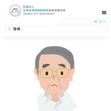
首頁
認識協會
活動消息
醫學新知
衛教專區
會員專區
聯絡我們
登入