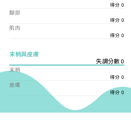
得分 0
——
腳部
【會費】
個人會員:
得分 0
入會費新臺幣1200元，於會員入會時繳納；常年會
肌肉
費1200元，於每年度繳納。
得分 0
團體會員:
入會費新臺幣3000元，於會員入會時繳納；常年會
末梢與皮膚
費3000元，於每年度繳納。
失調分數 0
末梢
戶名: 社團法人台灣自律神經健康培訓暨發展協會
得分 0
帳號: 003-03-501566-2
銀行: (013) 國泰世華 南京東路分行
皮膚
得分 0