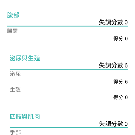
腹部
失調分數 0
腸胃
得分 0
泌尿與生殖
失調分數 6
泌尿
得分 6
生殖
得分 0
您已成功送出會員申請
四肢與肌肉
失調分數 0
您好，您的會員申請，已成功送出，經本協會理事
手部
會審核通過後即通知您進行繳費，繳費資訊如下