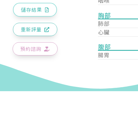
咽喉
儲存結果
胸部
肺部
重新評量
心臟
腹部
預約諮詢
腸胃