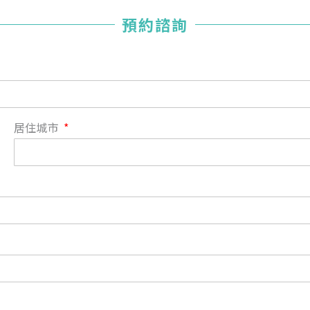
您已成功送出會員申請
預約諮詢
您好，您的會員申請，已成功送出，經本協會理事會審核
通過後即通知您進行繳費，繳費資訊如下
——
【會費】
個人會員:
入會費新臺幣1200元，於會員入會時繳納；常年會費1200
居住城市
元，於每年度繳納。
團體會員:
入會費新臺幣3000元，於會員入會時繳納；常年會費3000
元，於每年度繳納。
戶名: 社團法人台灣自律神經健康培訓暨發展協會
帳號: 003-03-501566-2
銀行: (013) 國泰世華 南京東路分行