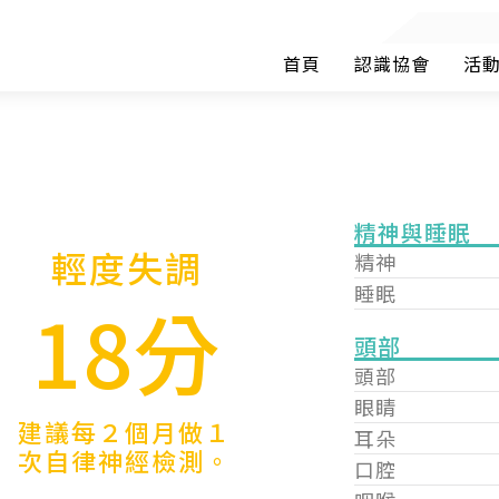
首頁
認識協會
活
精神與睡眠
輕度失調
精神
睡眠
18分
頭部
頭部
眼睛
建議每２個月做１
耳朵
次自律神經檢測。
口腔