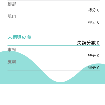
——
腳部
【會費】
得分 0
個人會員:
肌肉
入會費新臺幣1200元，於會員入會時繳納；常年會
得分 0
費1200元，於每年度繳納。
團體會員:
末梢與皮膚
入會費新臺幣3000元，於會員入會時繳納；常年會
失調分數 0
費3000元，於每年度繳納。
末梢
戶名: 社團法人台灣自律神經健康培訓暨發展協會
得分 0
帳號: 003-03-501566-2
皮膚
銀行: (013) 國泰世華 南京東路分行
得分 0