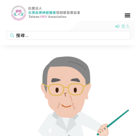
首頁
認識協會
活動消息
醫學新知
衛教專區
會員專區
聯絡我們
登入