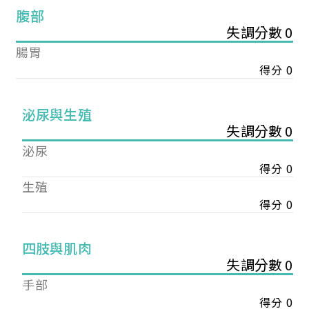
腹部
失調分數 0
腸胃
得分 0
泌尿與生殖
失調分數 0
泌尿
得分 0
生殖
得分 0
您已成功送出會員申請
四肢與肌肉
失調分數 0
手部
您好，您的會員申請，已成功送出，經本協會理事
會審核通過後即通知您進行繳費，繳費資訊如下
得分 0