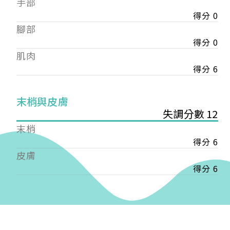
手部
會審核通過後即通知您進行繳費，繳費資訊如下
——
得分 0
【會費】
腳部
個人會員:
得分 0
入會費新臺幣1200元，於會員入會時繳納；常年會
肌肉
費1200元，於每年度繳納。
得分 6
團體會員:
入會費新臺幣3000元，於會員入會時繳納；常年會
末梢與皮膚
費3000元，於每年度繳納。
失調分數 12
戶名: 社團法人台灣自律神經健康培訓暨發展協會
末梢
帳號: 003-03-501566-2
得分 6
銀行: (013) 國泰世華 南京東路分行
皮膚
得分 6