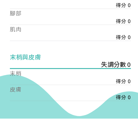
得分 0
——
腳部
【會費】
個人會員:
得分 0
入會費新臺幣1200元，於會員入會時繳納；常年會
肌肉
費1200元，於每年度繳納。
得分 0
團體會員:
入會費新臺幣3000元，於會員入會時繳納；常年會
末梢與皮膚
費3000元，於每年度繳納。
失調分數 0
末梢
戶名: 社團法人台灣自律神經健康培訓暨發展協會
得分 0
帳號: 003-03-501566-2
銀行: (013) 國泰世華 南京東路分行
皮膚
得分 0