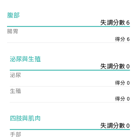
腹部
失調分數 6
腸胃
得分 6
泌尿與生殖
失調分數 0
泌尿
得分 0
生殖
得分 0
您已成功送出會員申請
四肢與肌肉
失調分數 0
您好，您的會員申請，已成功送出，經本協會理事
手部
會審核通過後即通知您進行繳費，繳費資訊如下