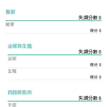
腹部
失調分數 0
腸胃
得分 0
泌尿與生殖
失調分數 0
泌尿
得分 0
生殖
得分 0
您已成功送出會員申請
四肢與肌肉
失調分數 6
您好，您的會員申請，已成功送出，經本協會理事
手部
會審核通過後即通知您進行繳費，繳費資訊如下