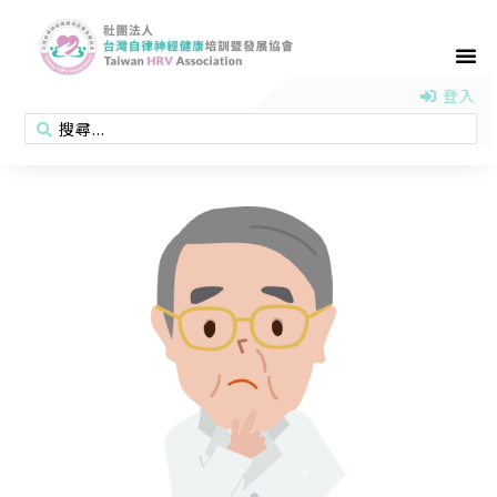
首頁
認識協會
活動消息
醫學新知
衛教專區
會員專區
聯絡我們
登入