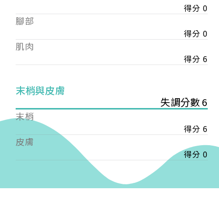
得分 0
——
腳部
【會費】
個人會員:
得分 0
入會費新臺幣1200元，於會員入會時繳納；常年會
肌肉
費1200元，於每年度繳納。
得分 6
團體會員:
入會費新臺幣3000元，於會員入會時繳納；常年會
末梢與皮膚
費3000元，於每年度繳納。
失調分數 6
末梢
戶名: 社團法人台灣自律神經健康培訓暨發展協會
得分 6
帳號: 003-03-501566-2
銀行: (013) 國泰世華 南京東路分行
皮膚
得分 0