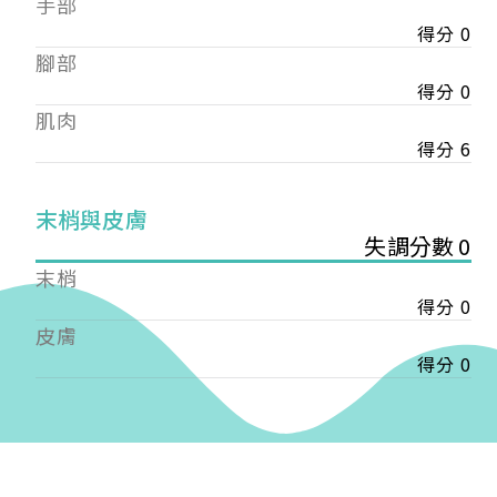
手部
會審核通過後即通知您進行繳費，繳費資訊如下
——
得分 0
【會費】
腳部
個人會員:
得分 0
入會費新臺幣1200元，於會員入會時繳納；常年會
肌肉
費1200元，於每年度繳納。
得分 6
團體會員:
入會費新臺幣3000元，於會員入會時繳納；常年會
末梢與皮膚
費3000元，於每年度繳納。
失調分數 0
戶名: 社團法人台灣自律神經健康培訓暨發展協會
末梢
帳號: 003-03-501566-2
得分 0
銀行: (013) 國泰世華 南京東路分行
皮膚
得分 0