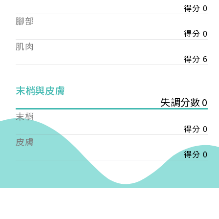
得分 0
——
腳部
【會費】
個人會員:
得分 0
入會費新臺幣1200元，於會員入會時繳納；常年會
肌肉
費1200元，於每年度繳納。
得分 6
團體會員:
入會費新臺幣3000元，於會員入會時繳納；常年會
末梢與皮膚
費3000元，於每年度繳納。
失調分數 0
末梢
戶名: 社團法人台灣自律神經健康培訓暨發展協會
得分 0
帳號: 003-03-501566-2
銀行: (013) 國泰世華 南京東路分行
皮膚
得分 0