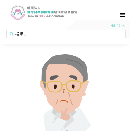
首頁
認識協會
活動消息
醫學新知
衛教專區
會員專區
聯絡我們
登入