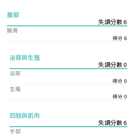
腹部
失調分數 6
腸胃
得分 6
泌尿與生殖
失調分數 0
泌尿
得分 0
生殖
得分 0
您已成功送出會員申請
四肢與肌肉
失調分數 6
您好，您的會員申請，已成功送出，經本協會理事
手部
會審核通過後即通知您進行繳費，繳費資訊如下