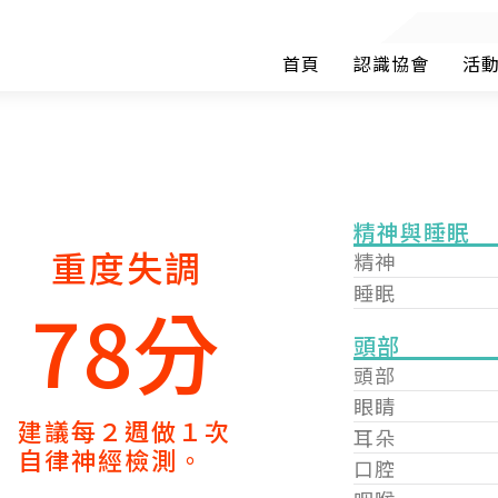
首頁
認識協會
活
精神與睡眠
重度失調
精神
睡眠
78分
頭部
頭部
眼睛
建議每２週做１次
耳朵
自律神經檢測。
口腔