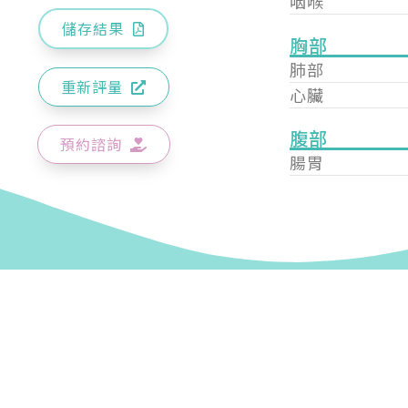
咽喉
儲存結果
胸部
肺部
重新評量
心臟
腹部
預約諮詢
腸胃