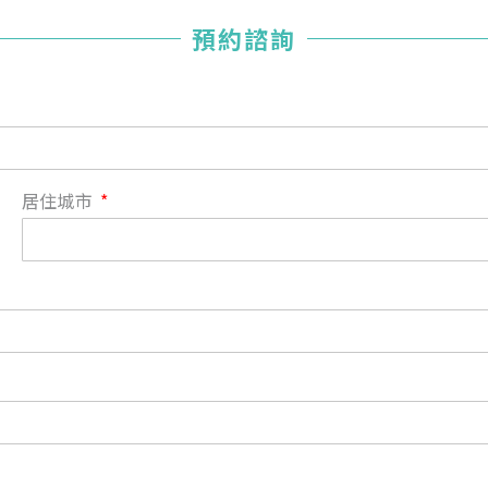
您已成功送出會員申請
預約諮詢
您好，您的會員申請，已成功送出，經本協會理事會審核
通過後即通知您進行繳費，繳費資訊如下
——
【會費】
個人會員:
入會費新臺幣1200元，於會員入會時繳納；常年會費1200
居住城市
元，於每年度繳納。
團體會員:
入會費新臺幣3000元，於會員入會時繳納；常年會費3000
元，於每年度繳納。
戶名: 社團法人台灣自律神經健康培訓暨發展協會
帳號: 003-03-501566-2
銀行: (013) 國泰世華 南京東路分行