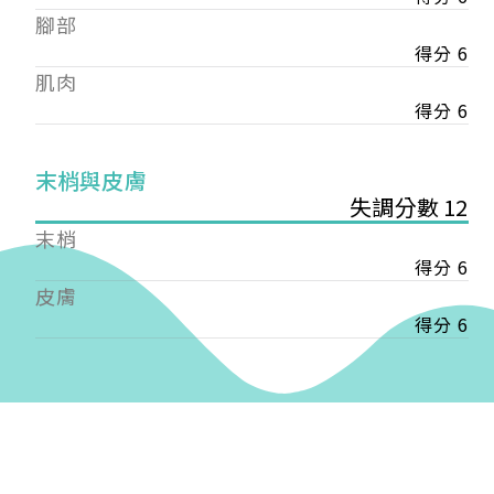
——
腳部
【會費】
得分 6
個人會員:
肌肉
入會費新臺幣1200元，於會員入會時繳納；常年會
費1200元，於每年度繳納。
得分 6
團體會員:
末梢與皮膚
入會費新臺幣3000元，於會員入會時繳納；常年會
失調分數 12
費3000元，於每年度繳納。
末梢
戶名: 社團法人台灣自律神經健康培訓暨發展協會
得分 6
帳號: 003-03-501566-2
皮膚
銀行: (013) 國泰世華 南京東路分行
得分 6