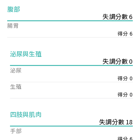
腹部
失調分數 6
腸胃
得分 6
泌尿與生殖
失調分數 0
泌尿
得分 0
生殖
得分 0
您已成功送出會員申請
四肢與肌肉
失調分數 18
您好，您的會員申請，已成功送出，經本協會理事
手部
會審核通過後即通知您進行繳費，繳費資訊如下
得分 6