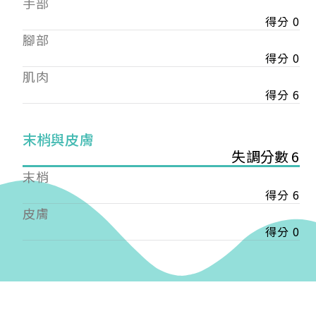
手部
會審核通過後即通知您進行繳費，繳費資訊如下
——
得分 0
【會費】
腳部
個人會員:
得分 0
入會費新臺幣1200元，於會員入會時繳納；常年會
肌肉
費1200元，於每年度繳納。
得分 6
團體會員:
入會費新臺幣3000元，於會員入會時繳納；常年會
末梢與皮膚
費3000元，於每年度繳納。
失調分數 6
戶名: 社團法人台灣自律神經健康培訓暨發展協會
末梢
帳號: 003-03-501566-2
得分 6
銀行: (013) 國泰世華 南京東路分行
皮膚
得分 0