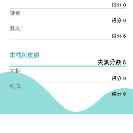
得分 0
——
腳部
【會費】
個人會員:
得分 0
入會費新臺幣1200元，於會員入會時繳納；常年會
肌肉
費1200元，於每年度繳納。
得分 6
團體會員:
入會費新臺幣3000元，於會員入會時繳納；常年會
末梢與皮膚
費3000元，於每年度繳納。
失調分數 6
末梢
戶名: 社團法人台灣自律神經健康培訓暨發展協會
得分 0
帳號: 003-03-501566-2
銀行: (013) 國泰世華 南京東路分行
皮膚
得分 6