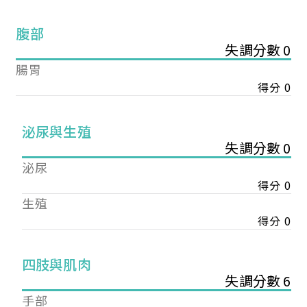
腹部
失調分數 0
腸胃
得分 0
泌尿與生殖
失調分數 0
泌尿
得分 0
生殖
得分 0
您已成功送出會員申請
四肢與肌肉
失調分數 6
您好，您的會員申請，已成功送出，經本協會理事
手部
會審核通過後即通知您進行繳費，繳費資訊如下