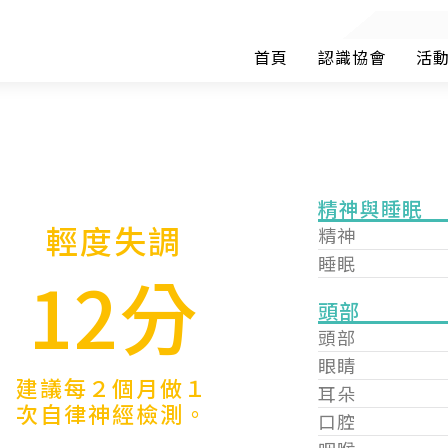
首頁
認識協會
活
精神與睡眠
輕度失調
精神
睡眠
12分
頭部
頭部
眼睛
建議每２個月做１
耳朵
次自律神經檢測。
口腔