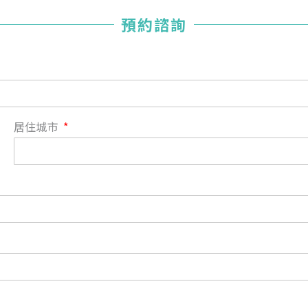
您已成功送出會員申請
預約諮詢
您好，您的會員申請，已成功送出，經本協會理事會審核
通過後即通知您進行繳費，繳費資訊如下
——
【會費】
個人會員:
入會費新臺幣1200元，於會員入會時繳納；常年會費1200
居住城市
元，於每年度繳納。
團體會員:
入會費新臺幣3000元，於會員入會時繳納；常年會費3000
元，於每年度繳納。
戶名: 社團法人台灣自律神經健康培訓暨發展協會
帳號: 003-03-501566-2
銀行: (013) 國泰世華 南京東路分行