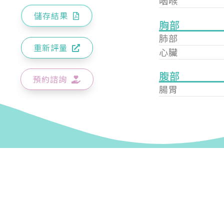
咽喉
儲存結果
胸部
肺部
重新評量
心臟
腹部
預約諮詢
腸胃