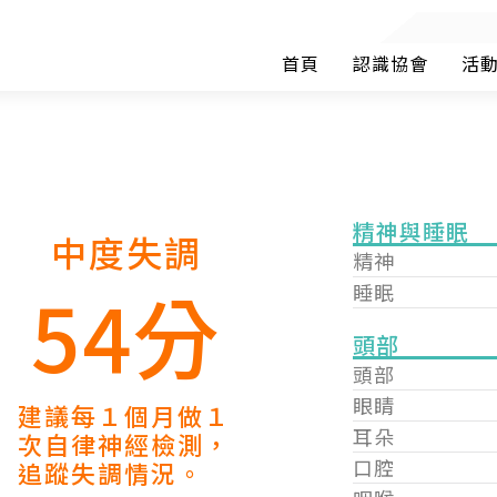
首頁
認識協會
活
精神與睡眠
中度失調
精神
54分
睡眠
頭部
頭部
眼睛
建議每１個月做１
耳朵
次自律神經檢測，
口腔
追蹤失調情況。