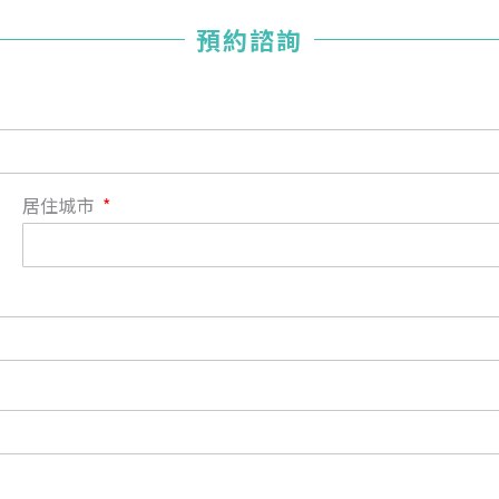
您已成功送出會員申請
預約諮詢
您好，您的會員申請，已成功送出，經本協會理事會審核
通過後即通知您進行繳費，繳費資訊如下
——
【會費】
個人會員:
入會費新臺幣1200元，於會員入會時繳納；常年會費1200
居住城市
元，於每年度繳納。
團體會員:
入會費新臺幣3000元，於會員入會時繳納；常年會費3000
元，於每年度繳納。
戶名: 社團法人台灣自律神經健康培訓暨發展協會
帳號: 003-03-501566-2
銀行: (013) 國泰世華 南京東路分行