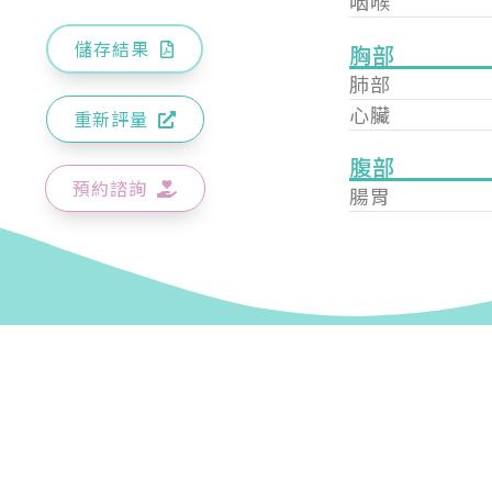
咽喉
儲存結果
胸部
肺部
心臟
重新評量
腹部
預約諮詢
腸胃