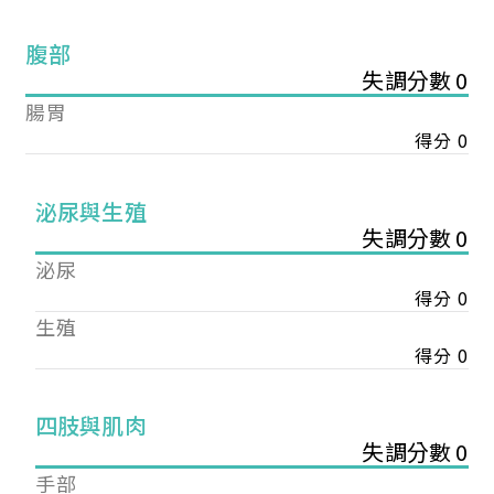
腹部
失調分數 0
腸胃
得分 0
泌尿與生殖
失調分數 0
泌尿
得分 0
生殖
得分 0
您已成功送出會員申請
四肢與肌肉
失調分數 0
您好，您的會員申請，已成功送出，經本協會理事
手部
會審核通過後即通知您進行繳費，繳費資訊如下