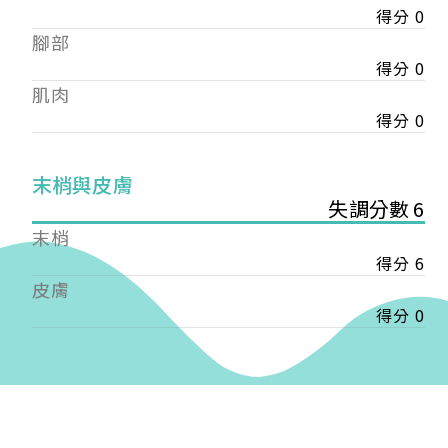
得分 0
——
腳部
【會費】
個人會員:
得分 0
入會費新臺幣1200元，於會員入會時繳納；常年會
肌肉
費1200元，於每年度繳納。
得分 0
團體會員:
入會費新臺幣3000元，於會員入會時繳納；常年會
末梢與皮膚
費3000元，於每年度繳納。
失調分數 6
末梢
戶名: 社團法人台灣自律神經健康培訓暨發展協會
得分 6
帳號: 003-03-501566-2
銀行: (013) 國泰世華 南京東路分行
皮膚
得分 0