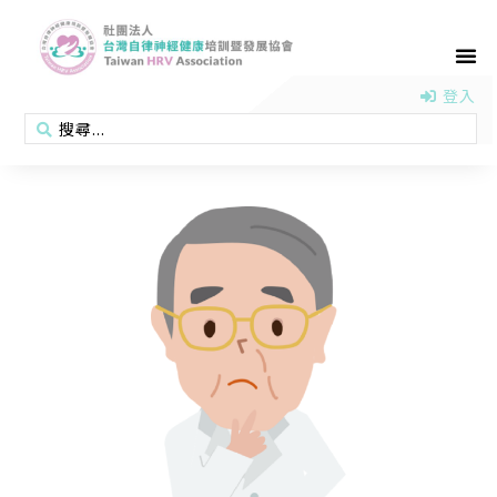
首頁
認識協會
活動消息
醫學新知
衛教專區
會員專區
聯絡我們
登入