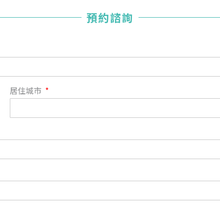
您已成功送出會員申請
預約諮詢
您好，您的會員申請，已成功送出，經本協會理事會審核
通過後即通知您進行繳費，繳費資訊如下
——
【會費】
個人會員:
入會費新臺幣1200元，於會員入會時繳納；常年會費1200
居住城市
元，於每年度繳納。
團體會員:
入會費新臺幣3000元，於會員入會時繳納；常年會費3000
元，於每年度繳納。
戶名: 社團法人台灣自律神經健康培訓暨發展協會
帳號: 003-03-501566-2
銀行: (013) 國泰世華 南京東路分行