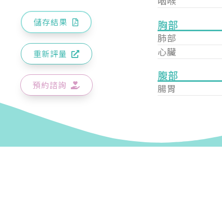
咽喉
儲存結果
胸部
肺部
心臟
重新評量
腹部
預約諮詢
腸胃