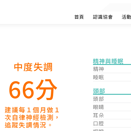
首頁
認識協會
活
精神與睡眠
中度失調
精神
66分
睡眠
頭部
頭部
眼睛
建議每１個月做１
耳朵
次自律神經檢測，
口腔
追蹤失調情況。