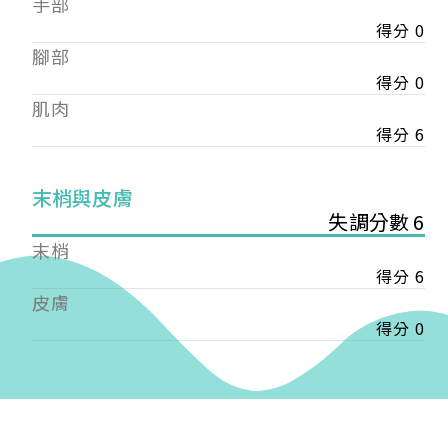
手部
會審核通過後即通知您進行繳費，繳費資訊如下
——
得分 0
【會費】
腳部
個人會員:
得分 0
入會費新臺幣1200元，於會員入會時繳納；常年會
肌肉
費1200元，於每年度繳納。
得分 6
團體會員:
入會費新臺幣3000元，於會員入會時繳納；常年會
末梢與皮膚
費3000元，於每年度繳納。
失調分數 6
戶名: 社團法人台灣自律神經健康培訓暨發展協會
末梢
帳號: 003-03-501566-2
得分 6
銀行: (013) 國泰世華 南京東路分行
皮膚
得分 0