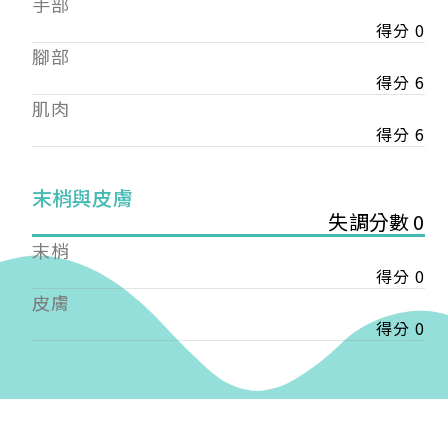
手部
會審核通過後即通知您進行繳費，繳費資訊如下
——
得分 0
【會費】
腳部
個人會員:
得分 6
入會費新臺幣1200元，於會員入會時繳納；常年會
肌肉
費1200元，於每年度繳納。
得分 6
團體會員:
入會費新臺幣3000元，於會員入會時繳納；常年會
末梢與皮膚
費3000元，於每年度繳納。
失調分數 0
戶名: 社團法人台灣自律神經健康培訓暨發展協會
末梢
帳號: 003-03-501566-2
得分 0
銀行: (013) 國泰世華 南京東路分行
皮膚
得分 0