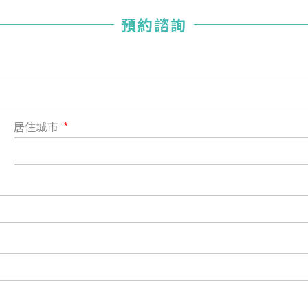
您已成功送出會員申請
預約諮詢
您好，您的會員申請，已成功送出，經本協會理事會審核
通過後即通知您進行繳費，繳費資訊如下
——
【會費】
個人會員:
入會費新臺幣1200元，於會員入會時繳納；常年會費1200
居住城市
元，於每年度繳納。
團體會員:
入會費新臺幣3000元，於會員入會時繳納；常年會費3000
元，於每年度繳納。
戶名: 社團法人台灣自律神經健康培訓暨發展協會
帳號: 003-03-501566-2
銀行: (013) 國泰世華 南京東路分行