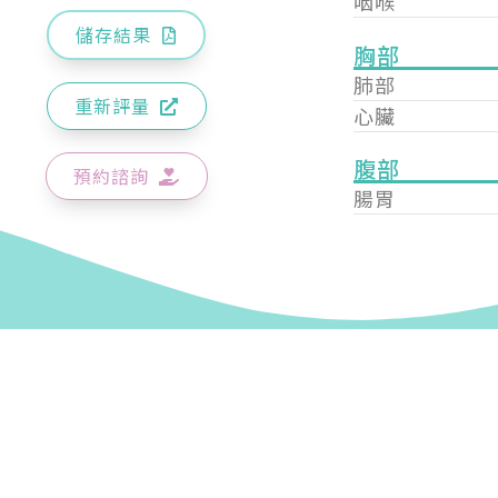
咽喉
儲存結果
胸部
肺部
重新評量
心臟
腹部
預約諮詢
腸胃