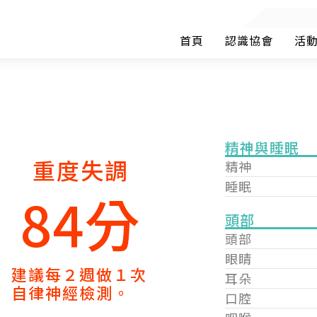
首頁
認識協會
活
精神與睡眠
重度失調
精神
睡眠
84分
頭部
頭部
眼睛
建議每２週做１次
耳朵
自律神經檢測。
口腔