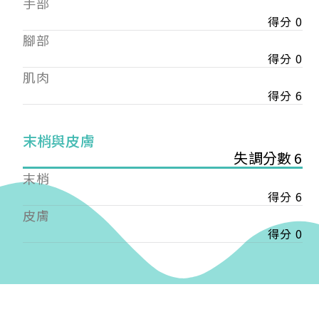
手部
會審核通過後即通知您進行繳費，繳費資訊如下
——
得分 0
【會費】
腳部
個人會員:
得分 0
入會費新臺幣1200元，於會員入會時繳納；常年會
肌肉
費1200元，於每年度繳納。
得分 6
團體會員:
入會費新臺幣3000元，於會員入會時繳納；常年會
末梢與皮膚
費3000元，於每年度繳納。
失調分數 6
戶名: 社團法人台灣自律神經健康培訓暨發展協會
末梢
帳號: 003-03-501566-2
得分 6
銀行: (013) 國泰世華 南京東路分行
皮膚
得分 0