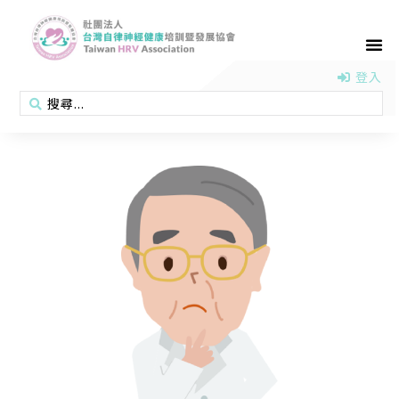
首頁
認識協會
活動消息
醫學新知
衛教專區
會員專區
聯絡我們
登入