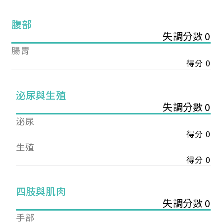
腹部
失調分數 0
腸胃
得分 0
泌尿與生殖
失調分數 0
泌尿
得分 0
生殖
得分 0
您已成功送出會員申請
四肢與肌肉
失調分數 0
您好，您的會員申請，已成功送出，經本協會理事
手部
會審核通過後即通知您進行繳費，繳費資訊如下