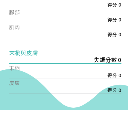
得分 0
——
腳部
【會費】
個人會員:
得分 0
入會費新臺幣1200元，於會員入會時繳納；常年會
肌肉
費1200元，於每年度繳納。
得分 0
團體會員:
入會費新臺幣3000元，於會員入會時繳納；常年會
末梢與皮膚
費3000元，於每年度繳納。
失調分數 0
末梢
戶名: 社團法人台灣自律神經健康培訓暨發展協會
得分 0
帳號: 003-03-501566-2
銀行: (013) 國泰世華 南京東路分行
皮膚
得分 0